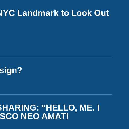
 NYC Landmark to Look Out
esign?
SHARING: “HELLO, ME. I
ESCO NEO AMATI