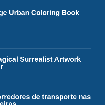
age Urban Coloring Book
gical Surrealist Artwork
r
orredores de transporte nas
eiras