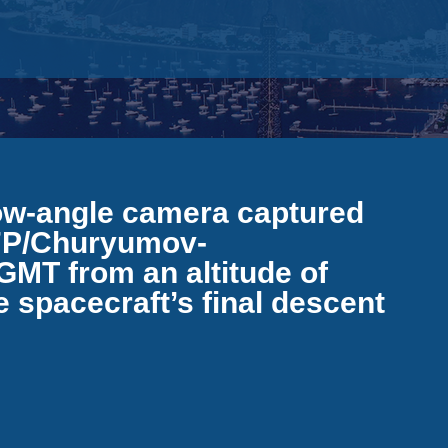
ow-angle camera captured
67P/Churyumov-
GMT from an altitude of
e spacecraft’s final descent