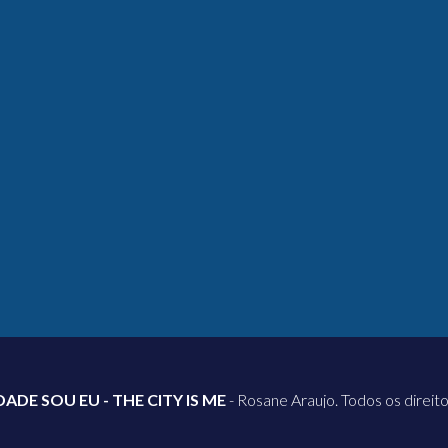
DADE SOU EU - THE CITY IS ME
- Rosane Araujo. Todos os direit