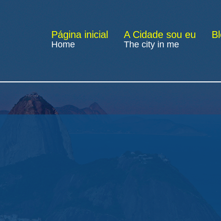
Página inicial
A Cidade sou eu
B
Home
The city in me