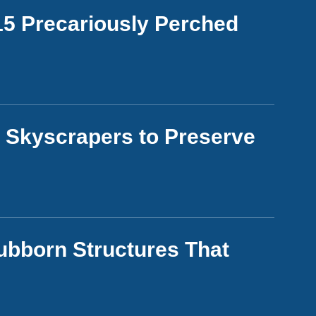
 15 Precariously Perched
3 Skyscrapers to Preserve
ubborn Structures That