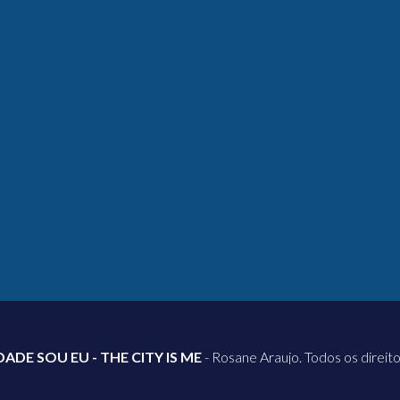
DADE SOU EU - THE CITY IS ME
- Rosane Araujo. Todos os direit