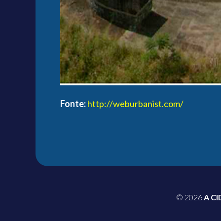
Fonte:
http://weburbanist.com/
© 2026
A CI