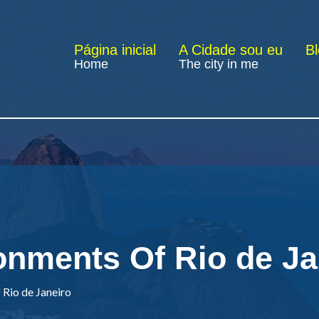
Página inicial
A Cidade sou eu
B
Home
The city in me
ments Of Rio de Ja
io de Janeiro