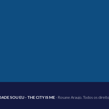
DADE SOU EU - THE CITY IS ME
- Rosane Araujo. Todos os direit