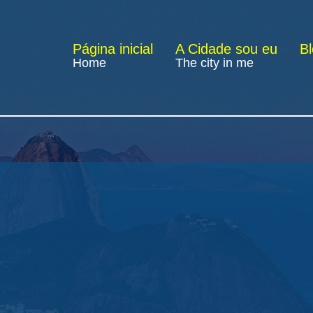
Página inicial
A Cidade sou eu
B
Home
The city in me