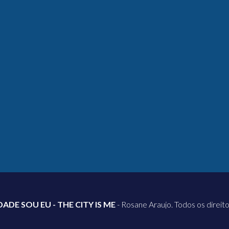
DADE SOU EU - THE CITY IS ME
- Rosane Araujo. Todos os direit