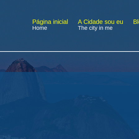
Página inicial
A Cidade sou eu
B
Home
The city in me