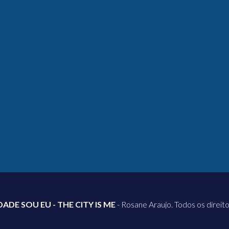
DADE SOU EU - THE CITY IS ME
- Rosane Araujo. Todos os direit