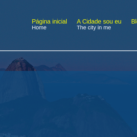
Página inicial
A Cidade sou eu
B
Home
The city in me