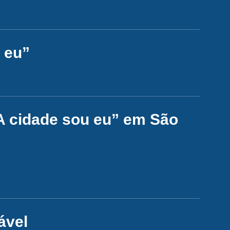
 eu”
A cidade sou eu” em São
ável