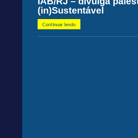
IAB/RJ – divulga pale
(in)Sustentável
Continuar lendo