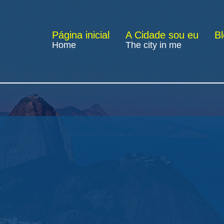
Página inicial
A Cidade sou eu
B
Home
The city in me