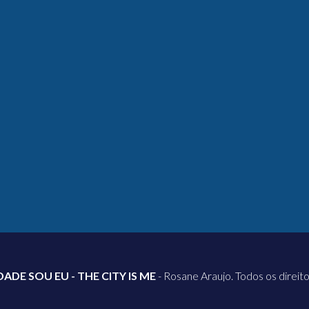
DADE SOU EU - THE CITY IS ME
- Rosane Araujo. Todos os direit