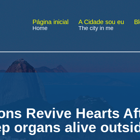
Página inicial
A Cidade sou eu
B
Home
The city in me
ons Revive Hearts Af
p organs alive outsi