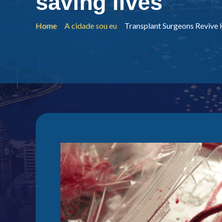
saving lives
Home
A cidade sou eu
Transplant Surgeons Revive H