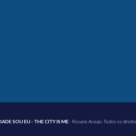
DADE SOU EU - THE CITY IS ME
- Rosane Araujo. Todos os direit