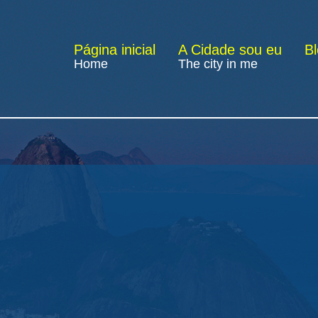
Página inicial
A Cidade sou eu
B
Home
The city in me