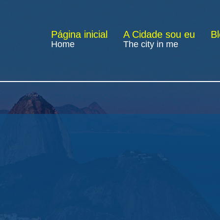
Página inicial
A Cidade sou eu
B
Home
The city in me