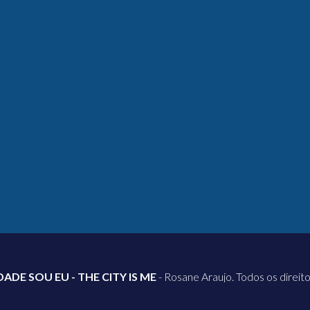
DADE SOU EU - THE CITY IS ME
- Rosane Araujo. Todos os direit