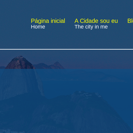
Página inicial
A Cidade sou eu
B
Home
The city in me