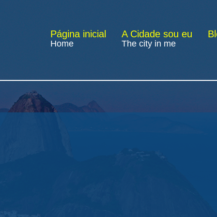
Página inicial
A Cidade sou eu
B
Home
The city in me