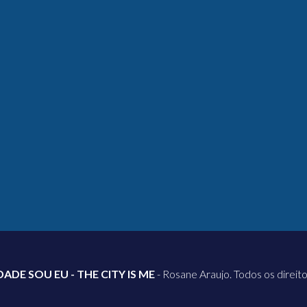
DADE SOU EU - THE CITY IS ME
- Rosane Araujo. Todos os direit