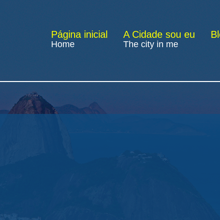
Página inicial
A Cidade sou eu
B
Home
The city in me