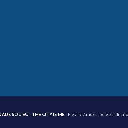
DADE SOU EU - THE CITY IS ME
- Rosane Araujo. Todos os direit