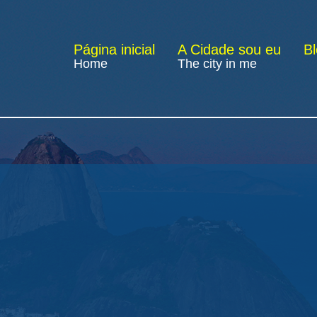
Página inicial
A Cidade sou eu
B
Home
The city in me