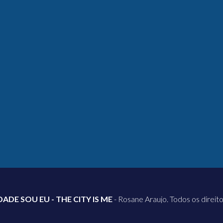
DADE SOU EU - THE CITY IS ME
- Rosane Araujo. Todos os direit