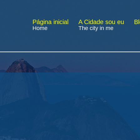
Página inicial
A Cidade sou eu
B
Home
The city in me