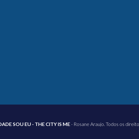
DADE SOU EU - THE CITY IS ME
- Rosane Araujo. Todos os direit