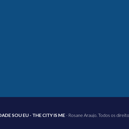
DADE SOU EU - THE CITY IS ME
- Rosane Araujo. Todos os direit