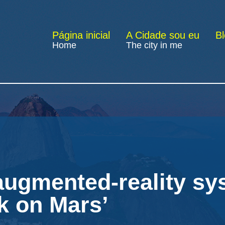
Página inicial
A Cidade sou eu
B
Home
The city in me
ugmented-reality sy
rk on Mars’