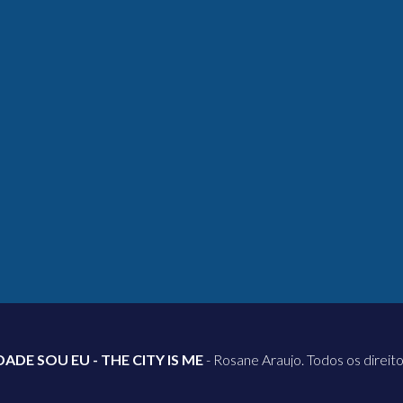
DADE SOU EU - THE CITY IS ME
- Rosane Araujo. Todos os direit