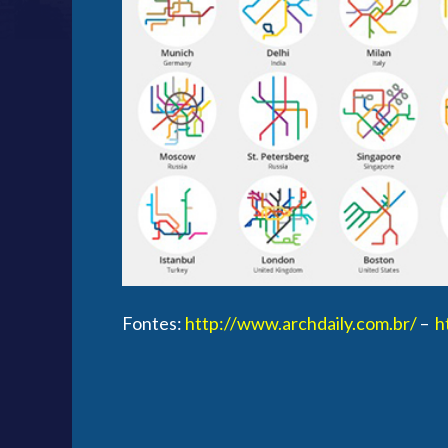
Fontes:
http://www.archdaily.com.br/
–
h