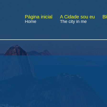
Página inicial
A Cidade sou eu
B
Home
The city in me