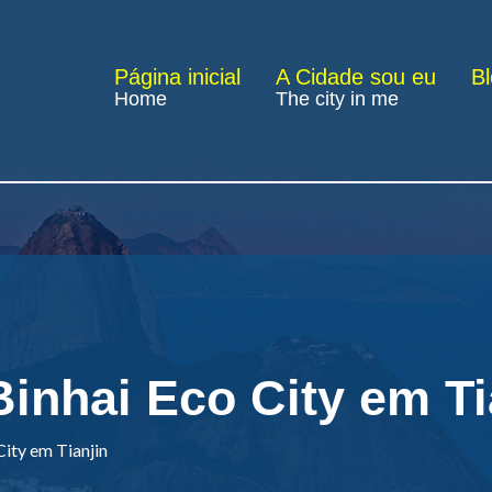
Página inicial
A Cidade sou eu
B
Home
The city in me
inhai Eco City em Ti
ity em Tianjin