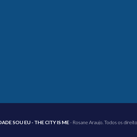
DADE SOU EU - THE CITY IS ME
- Rosane Araujo. Todos os direit