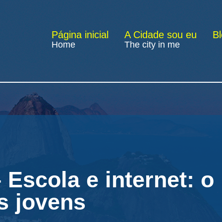
Página inicial
A Cidade sou eu
B
Home
The city in me
 Escola e internet: 
s jovens