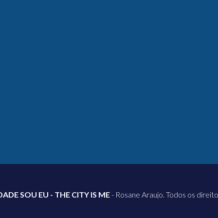
DADE SOU EU - THE CITY IS ME
- Rosane Araujo. Todos os direit