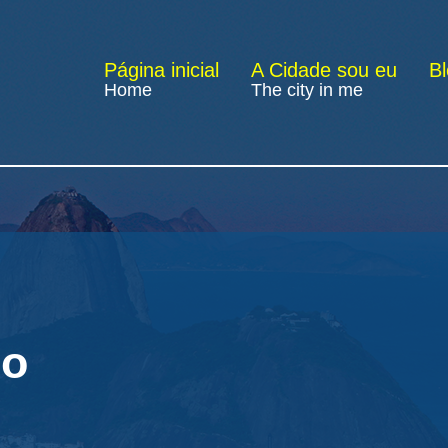
Página inicial
A Cidade sou eu
B
Home
The city in me
jo