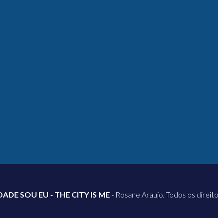
DADE SOU EU - THE CITY IS ME
- Rosane Araujo. Todos os direit