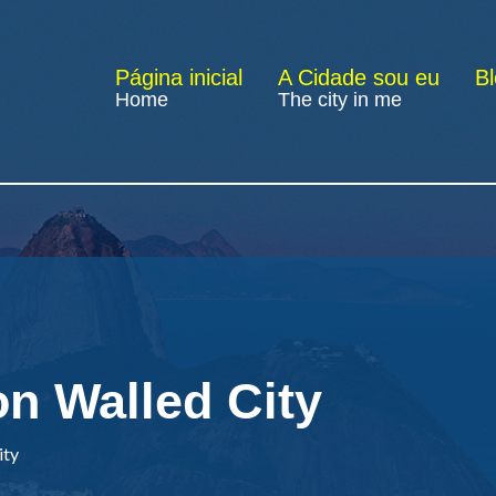
Página inicial
A Cidade sou eu
B
Home
The city in me
on Walled City
ity