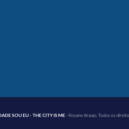
DADE SOU EU - THE CITY IS ME
- Rosane Araujo. Todos os direit