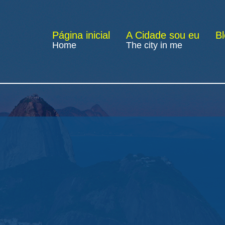
Página inicial
A Cidade sou eu
B
Home
The city in me