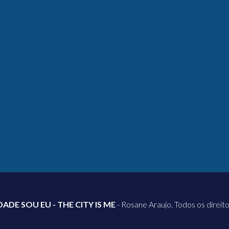
DADE SOU EU - THE CITY IS ME
- Rosane Araujo. Todos os direit