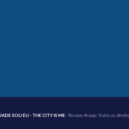
DADE SOU EU - THE CITY IS ME
- Rosane Araujo. Todos os direit