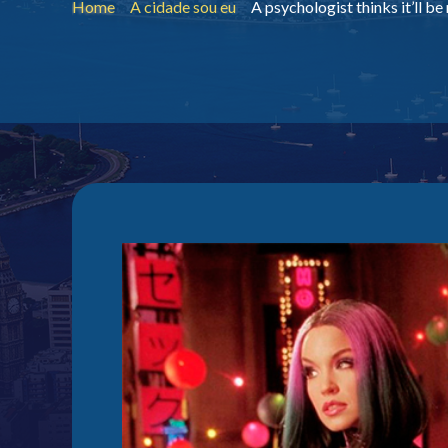
Home
A cidade sou eu
A psychologist thinks it’ll b