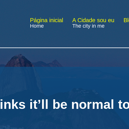
Página inicial
A Cidade sou eu
B
Home
The city in me
inks it’ll be normal t