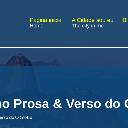
Página inicial
A Cidade sou eu
B
Home
The city in me
no Prosa & Verso do
Verso do O Globo