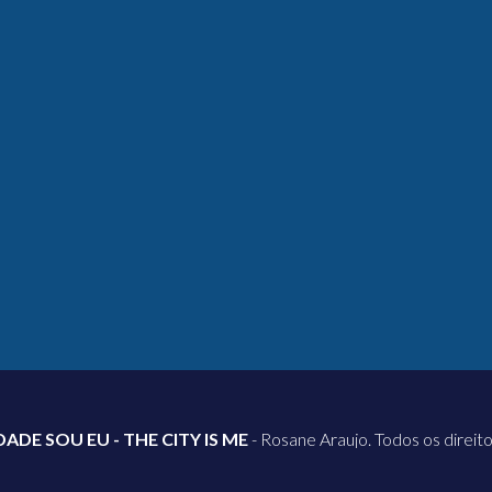
DADE SOU EU - THE CITY IS ME
- Rosane Araujo. Todos os direit